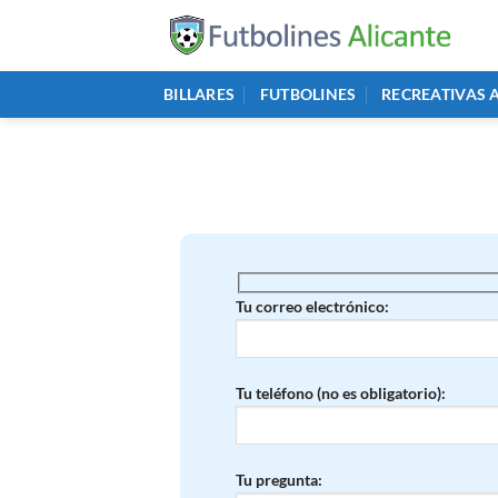
Saltar
al
contenido
BILLARES
FUTBOLINES
RECREATIVAS 
Tu correo electrónico:
Tu teléfono (no es obligatorio):
Tu pregunta: