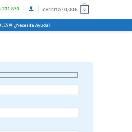
5 231 870
0,00
€
0
CARRITO /
✉
BLES
¿Necesita Ayuda?