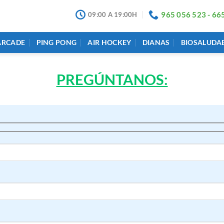
965 056 523 - 66
09:00 A 19:00H
ARCADE
PING PONG
AIR HOCKEY
DIANAS
BIOSALUDA
PREGÚNTANOS: