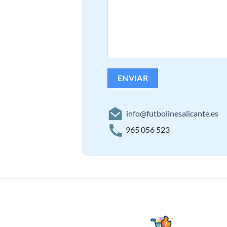
info@futbolinesalicante.es
965 056 523