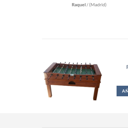
Raquel
/
(Madrid)
AÑ