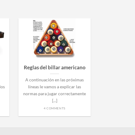
Reglas del billar americano
Futboli
A continuación en las próximas
Si desea comp
dos
líneas le vamos a explicar las
modelo CATALÁN
normas para jugar correctamente
le dejamos tod
[...]
para
4 COMMENTS
5 CO