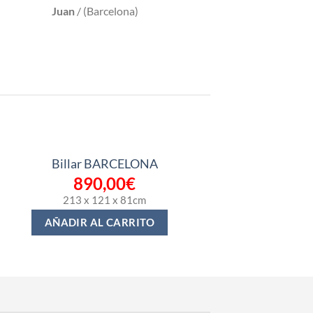
Juan
/
(Barcelona)
Billar BARCELONA
890,00
€
213 x 121 x 81cm
AÑADIR AL CARRITO