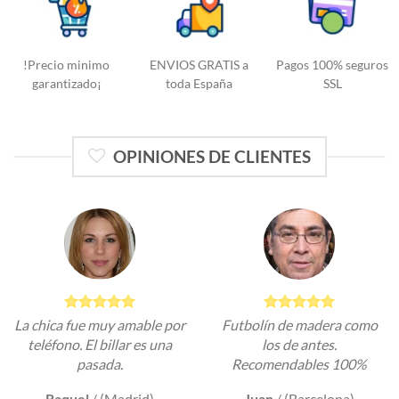
!Precio minimo
ENVIOS GRATIS a
Pagos 100% seguros
garantizado¡
toda España
SSL
OPINIONES DE CLIENTES
La chica fue muy amable por
Futbolín de madera como
teléfono. El billar es una
los de antes.
pasada.
Recomendables 100%
Raquel
/
(Madrid)
Juan
/
(Barcelona)