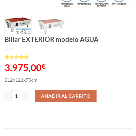
Billar EXTERIOR modelo AGUA
Valorado
1
3.975,00
€
con
5
de 5
en base a
valoración
212x121x79cm
de un
cliente
Billar EXTERIOR modelo AGUA cantidad
AÑADIR AL CARRITO