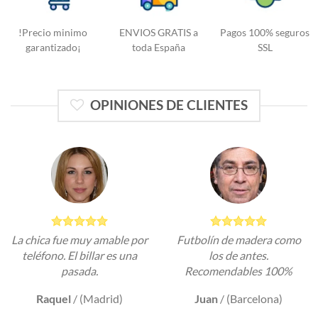
!Precio minimo
ENVIOS GRATIS a
Pagos 100% seguros
garantizado¡
toda España
SSL
OPINIONES DE CLIENTES
La chica fue muy amable por
Futbolín de madera como
teléfono. El billar es una
los de antes.
pasada.
Recomendables 100%
Raquel
/
(Madrid)
Juan
/
(Barcelona)