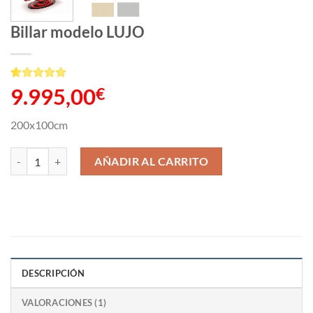
Billar modelo LUJO
Valorado
1
9.995,00
€
con
5
de 5
en base a
valoración
200x100cm
de un
cliente
Billar modelo LUJO cantidad
AÑADIR AL CARRITO
DESCRIPCIÓN
VALORACIONES (1)