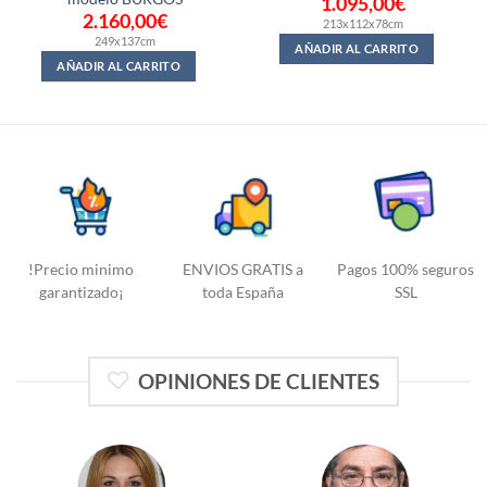
1.095,00
€
2.160,00
€
213x112x78cm
249x137cm
AÑADIR AL CARRITO
AÑADIR AL CARRITO
!Precio minimo
ENVIOS GRATIS a
Pagos 100% seguros
garantizado¡
toda España
SSL
OPINIONES DE CLIENTES