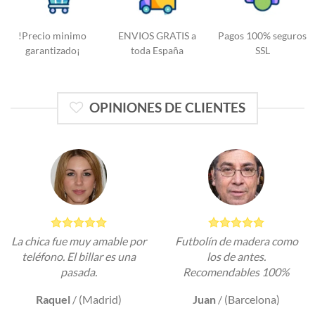
!Precio minimo
ENVIOS GRATIS a
Pagos 100% seguros
garantizado¡
toda España
SSL
OPINIONES DE CLIENTES
La chica fue muy amable por
Futbolín de madera como
teléfono. El billar es una
los de antes.
pasada.
Recomendables 100%
Raquel
/
(Madrid)
Juan
/
(Barcelona)