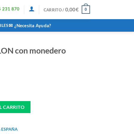
5 231 870
0,00
€
0
CARRITO /
✉
BLES
¿Necesita Ayuda?
LON con monedero
ro cantidad
L CARRITO
da ESPAÑA