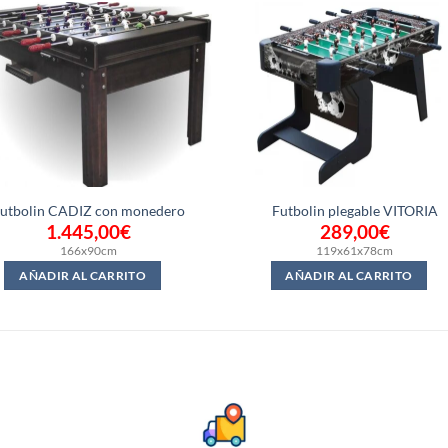
utbolin CADIZ con monedero
Futbolin plegable VITORIA
1.445,00
€
289,00
€
166x90cm
119x61x78cm
AÑADIR AL CARRITO
AÑADIR AL CARRITO