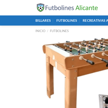
Saltar
al
contenido
BILLARES
FUTBOLINES
RECREATIVAS 
INICIO
/
FUTBOLINES