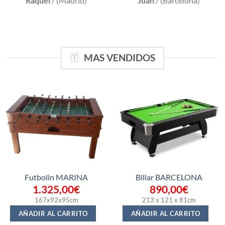
Raquel
/
(Madrid)
Juan
/
(Barcelona)
MAS VENDIDOS
Futbolin MARINA
Billar BARCELONA
1.325,00
€
890,00
€
167x92x95cm
213 x 121 x 81cm
AÑADIR AL CARRITO
AÑADIR AL CARRITO