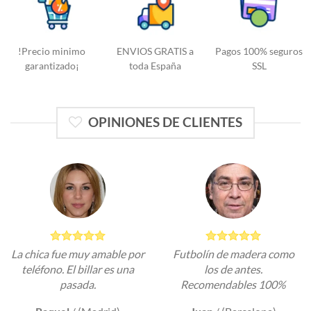
!Precio minimo
ENVIOS GRATIS a
Pagos 100% seguros
garantizado¡
toda España
SSL
OPINIONES DE CLIENTES
La chica fue muy amable por
Futbolín de madera como
teléfono. El billar es una
los de antes.
pasada.
Recomendables 100%