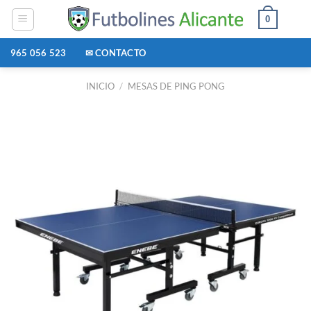
Saltar
0
al
contenido
965 056 523
✉ CONTACTO
INICIO
/
MESAS DE PING PONG