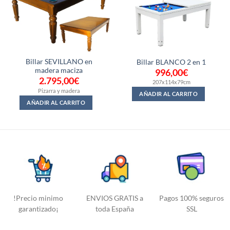
Billar SEVILLANO en
Billar BLANCO 2 en 1
madera maciza
996,00
€
2.795,00
€
207x114x79cm
Pizarra y madera
AÑADIR AL CARRITO
AÑADIR AL CARRITO
!Precio minimo
ENVIOS GRATIS a
Pagos 100% seguros
garantizado¡
toda España
SSL