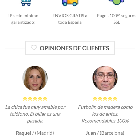
!Precio minimo
ENVIOS GRATIS a
Pagos 100% seguros
garantizado¡
toda España
SSL
OPINIONES DE CLIENTES
La chica fue muy amable por
Futbolín de madera como
teléfono. El billar es una
los de antes.
pasada.
Recomendables 100%
Raquel
/
(Madrid)
Juan
/
(Barcelona)