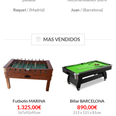
Raquel
/
(Madrid)
Juan
/
(Barcelona)
MAS VENDIDOS
Futbolin MARINA
Billar BARCELONA
1.325,00
€
890,00
€
167x92x95cm
213 x 121 x 81cm