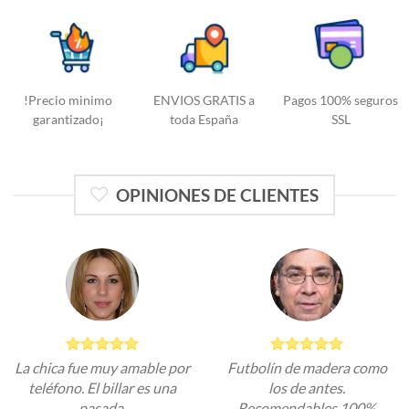
!Precio minimo
ENVIOS GRATIS a
Pagos 100% seguros
garantizado¡
toda España
SSL
OPINIONES DE CLIENTES
La chica fue muy amable por
Futbolín de madera como
teléfono. El billar es una
los de antes.
pasada.
Recomendables 100%