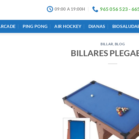
965 056 523 - 66
09:00 A 19:00H
ARCADE
PING PONG
AIR HOCKEY
DIANAS
BIOSALUDA
BILLAR
,
BLOG
BILLARES PLEGA