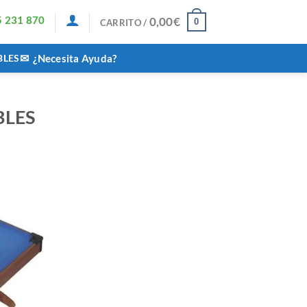
5 231 870
0,00
€
0
CARRITO /
✉
BLES
¿Necesita Ayuda?
BLES