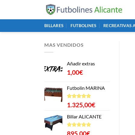
Saltar
al
contenido
BILLARES
FUTBOLINES
RECREATIVAS 
MAS VENDIDOS
Añadir extras
1,00
€
Futbolin MARINA
Valorado
1.325,00
€
con
5.00
de 5
Billar ALICANTE
Valorado
895,00
€