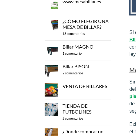
www.mesabillar.es
No
hay
comentarios
en
¿CÓMO ELEGIR UNA
www.mesabillar.es
MESA DE BILLAR?
Si 
en
18 comentarios
¿CÓMO
BI
ELEGIR
UNA
Billar MAGNO
com
MESA
en
DE
1 comentario
ley
Billar
BILLAR?
MAGNO
Billar BISON
Mo
en
2 comentarios
Billar
BISON
Sin
VENTA DE BILLARES
del
No
pl
hay
comentarios
de 
en
TIENDA DE
VENTA
seg
FUTBOLINES
DE
BILLARES
en
2 comentarios
TIENDA
Exi
DE
FUTBOLINES
¿Donde comprar un
el 