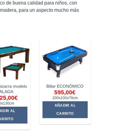
ico de buena calidad para niños, con
n madera, para un aspecto mucho más
 pizarra modelo
Billar ECONÓMICO
ALAGA
595,00
€
325,00
€
200x100x79cm
0x130cm
AÑADIR AL
ADIR AL
CARRITO
ARRITO