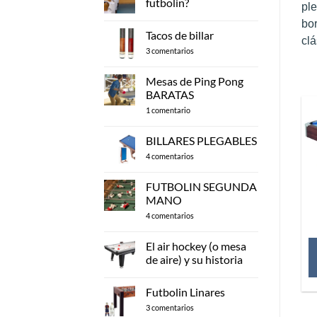
futbolin?
ple
No
bo
hay
Tacos de billar
comentarios
clá
en
en
3 comentarios
¿Donde
Tacos
comprar
de
un
billar
Mesas de Ping Pong
futbolin?
BARATAS
en
1 comentario
Mesas
de
Ping
BILLARES PLEGABLES
Pong
BARATAS
en
4 comentarios
BILLARES
PLEGABLES
FUTBOLIN SEGUNDA
MANO
en
4 comentarios
FUTBOLIN
SEGUNDA
MANO
El air hockey (o mesa
de aire) y su historia
No
hay
Futbolin Linares
comentarios
en
en
3 comentarios
El
Futbolin