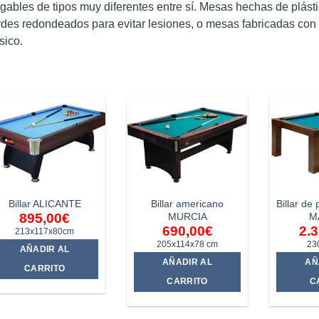
gables de tipos muy diferentes entre sí. Mesas hechas de plást
rdes redondeados para evitar lesiones, o mesas fabricadas co
sico.
Billar ALICANTE
Billar americano
Billar de
MURCIA
M
895,00
€
690,00
€
2.
213x117x80cm
205x114x78 cm
23
AÑADIR AL
AÑADIR AL
AÑ
CARRITO
CARRITO
C