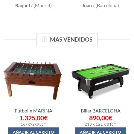
Raquel
/
(Madrid)
Juan
/
(Barcelona)
MAS VENDIDOS
Futbolin MARINA
Billar BARCELONA
1.325,00
€
890,00
€
167x92x95cm
213 x 121 x 81cm
AÑADIR AL CARRITO
AÑADIR AL CARRITO