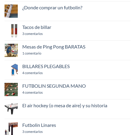
DE
FUTBOLINES
¿Donde comprar un futbolin?
No
hay
comentarios
en
Tacos de billar
¿Donde
comprar
en
3 comentarios
un
Tacos
futbolin?
de
billar
Mesas de Ping Pong BARATAS
en
1 comentario
Mesas
de
Ping
BILLARES PLEGABLES
Pong
BARATAS
en
4 comentarios
BILLARES
PLEGABLES
FUTBOLIN SEGUNDA MANO
en
4 comentarios
FUTBOLIN
SEGUNDA
MANO
El air hockey (o mesa de aire) y su historia
No
hay
comentarios
en
Futbolin Linares
El
air
en
3 comentarios
hockey