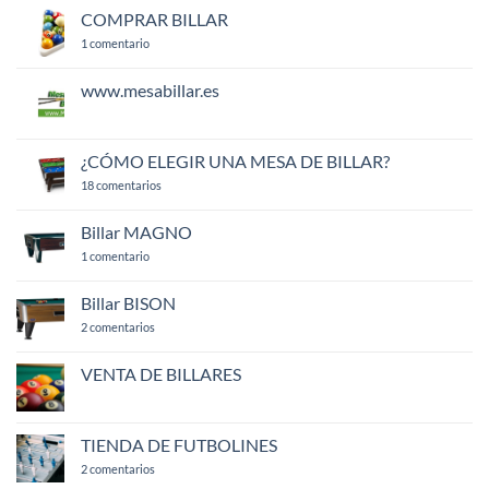
NIÑOS
COMPRAR BILLAR
en
1 comentario
COMPRAR
BILLAR
www.mesabillar.es
No
hay
comentarios
en
¿CÓMO ELEGIR UNA MESA DE BILLAR?
www.mesabillar.es
en
18 comentarios
¿CÓMO
ELEGIR
UNA
Billar MAGNO
MESA
en
DE
1 comentario
Billar
BILLAR?
MAGNO
Billar BISON
en
2 comentarios
Billar
BISON
VENTA DE BILLARES
No
hay
comentarios
en
TIENDA DE FUTBOLINES
VENTA
DE
en
2 comentarios
BILLARES
TIENDA