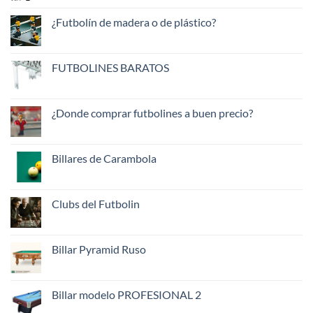
Futbolin
(o
Linares
mesa
¿Futbolín de madera o de plástico?
de
aire)
No
y
hay
su
comentarios
historia
en
FUTBOLINES BARATOS
¿Futbolín
de
No
madera
hay
o
comentarios
de
en
¿Donde comprar futbolines a buen precio?
plástico?
FUTBOLINES
BARATOS
No
hay
comentarios
en
Billares de Carambola
¿Donde
comprar
No
futbolines
hay
a
comentarios
buen
en
Clubs del Futbolin
precio?
Billares
de
No
Carambola
hay
comentarios
en
Billar Pyramid Ruso
Clubs
del
No
Futbolin
hay
comentarios
en
Billar modelo PROFESIONAL 2
Billar
Pyramid
No