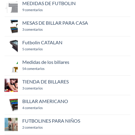
billar
MEDIDAS DE FUTBOLIN
americano
en
9 comentarios
MEDIDAS
DE
FUTBOLIN
MESAS DE BILLAR PARA CASA
en
3 comentarios
MESAS
DE
BILLAR
Futbolin CATALAN
PARA
CASA
en
5 comentarios
Futbolin
CATALAN
Medidas de los billares
en
54 comentarios
Medidas
de
los
TIENDA DE BILLARES
billares
en
3 comentarios
TIENDA
DE
BILLARES
BILLAR AMERICANO
en
4 comentarios
BILLAR
AMERICANO
FUTBOLINES PARA NIÑOS
en
2 comentarios
FUTBOLINES
PARA