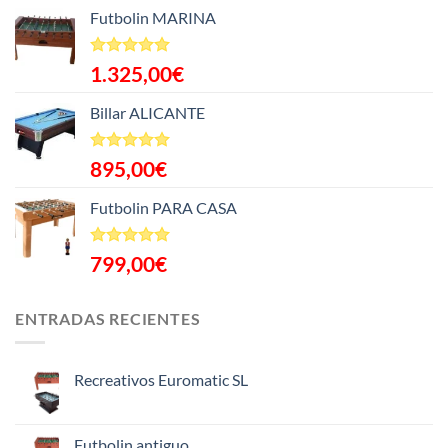
Futbolin MARINA
Valorado
1.325,00
€
con
5.00
de 5
Billar ALICANTE
Valorado
895,00
€
con
5.00
de 5
Futbolin PARA CASA
Valorado
799,00
€
con
5.00
de 5
ENTRADAS RECIENTES
Recreativos Euromatic SL
No
hay
comentarios
en
Futbolin antiguo