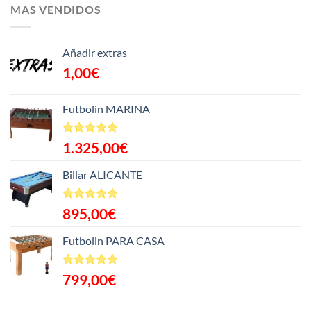
MAS VENDIDOS
Añadir extras
1,00
€
Futbolin MARINA
Valorado
1.325,00
€
con
5.00
de 5
Billar ALICANTE
Valorado
895,00
€
con
5.00
de 5
Futbolin PARA CASA
Valorado
799,00
€
con
5.00
de 5