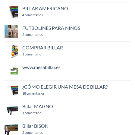
DE
BILLARES
BILLAR AMERICANO
en
4 comentarios
BILLAR
AMERICANO
FUTBOLINES PARA NIÑOS
en
2 comentarios
FUTBOLINES
PARA
NIÑOS
COMPRAR BILLAR
en
1 comentario
COMPRAR
BILLAR
www.mesabillar.es
No
hay
comentarios
en
¿CÓMO ELEGIR UNA MESA DE BILLAR?
www.mesabillar.es
en
18 comentarios
¿CÓMO
ELEGIR
UNA
Billar MAGNO
MESA
en
DE
1 comentario
Billar
BILLAR?
MAGNO
Billar BISON
en
2 comentarios