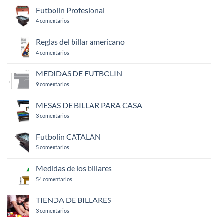
comentarios
en
Futbolín Profesional
BOLAS
PARA
en
4 comentarios
BILLAR
Futbolín
Profesional
Reglas del billar americano
en
4 comentarios
Reglas
del
billar
MEDIDAS DE FUTBOLIN
americano
en
9 comentarios
MEDIDAS
DE
FUTBOLIN
MESAS DE BILLAR PARA CASA
en
3 comentarios
MESAS
DE
BILLAR
Futbolin CATALAN
PARA
CASA
en
5 comentarios
Futbolin
CATALAN
Medidas de los billares
en
54 comentarios
Medidas
de
los
TIENDA DE BILLARES
billares
en
3 comentarios
TIENDA