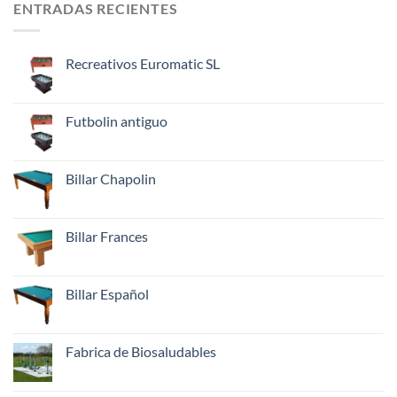
ENTRADAS RECIENTES
Recreativos Euromatic SL
No
hay
comentarios
en
Futbolin antiguo
Recreativos
Euromatic
No
SL
hay
comentarios
en
Billar Chapolin
Futbolin
antiguo
No
hay
comentarios
en
Billar Frances
Billar
Chapolin
No
hay
comentarios
en
Billar Español
Billar
Frances
No
hay
comentarios
en
Fabrica de Biosaludables
Billar
Español
No
hay
comentarios