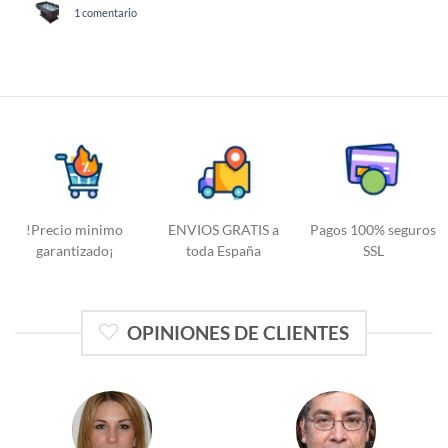
de
en
1 comentario
FutbolinesAlicante
Fábrica
de
futbolines
!Precio minimo
ENVIOS GRATIS a
Pagos 100% seguros
garantizado¡
toda España
SSL
OPINIONES DE CLIENTES