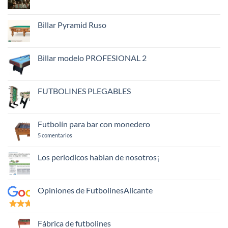
de
No
Carambola
hay
comentarios
en
Billar Pyramid Ruso
Clubs
del
No
Futbolin
hay
comentarios
en
Billar modelo PROFESIONAL 2
Billar
Pyramid
No
Ruso
hay
comentarios
en
FUTBOLINES PLEGABLES
Billar
modelo
No
PROFESIONAL
hay
2
comentarios
en
Futbolín para bar con monedero
FUTBOLINES
PLEGABLES
en
5 comentarios
Futbolín
para
bar
Los periodicos hablan de nosotros¡
con
No
monedero
hay
comentarios
en
Opiniones de FutbolinesAlicante
Los
periodicos
No
hablan
hay
de
comentarios
nosotros¡
en
Fábrica de futbolines
Opiniones