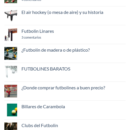
FUTBOLIN
SEGUNDA
MANO
El air hockey (o mesa de aire) y su historia
No
hay
comentarios
en
Futbolin Linares
El
air
en
3 comentarios
hockey
Futbolin
(o
Linares
mesa
¿Futbolín de madera o de plástico?
de
aire)
No
y
hay
su
comentarios
historia
en
FUTBOLINES BARATOS
¿Futbolín
de
No
madera
hay
o
comentarios
de
en
¿Donde comprar futbolines a buen precio?
plástico?
FUTBOLINES
BARATOS
No
hay
comentarios
en
Billares de Carambola
¿Donde
comprar
No
futbolines
hay
a
comentarios
buen
en
Clubs del Futbolin
precio?
Billares