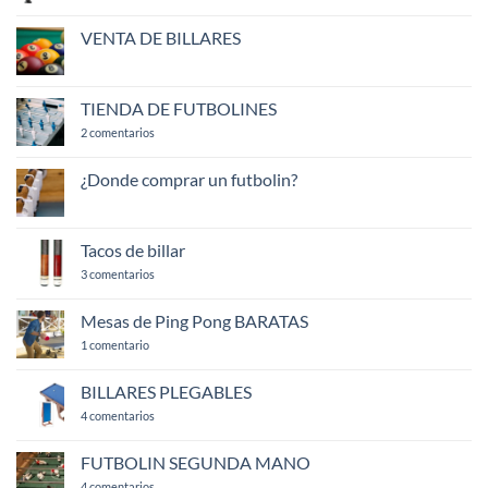
Billar
BISON
VENTA DE BILLARES
No
hay
comentarios
en
TIENDA DE FUTBOLINES
VENTA
DE
en
2 comentarios
BILLARES
TIENDA
DE
FUTBOLINES
¿Donde comprar un futbolin?
No
hay
comentarios
en
Tacos de billar
¿Donde
comprar
en
3 comentarios
un
Tacos
futbolin?
de
billar
Mesas de Ping Pong BARATAS
en
1 comentario
Mesas
de
Ping
BILLARES PLEGABLES
Pong
BARATAS
en
4 comentarios
BILLARES
PLEGABLES
FUTBOLIN SEGUNDA MANO
en
4 comentarios